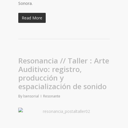
Sonora.
Read More
Resonancia // Taller : Arte
Auditivo: registro,
producción y
espacialización de sonido
By
lsensorial
Resonante