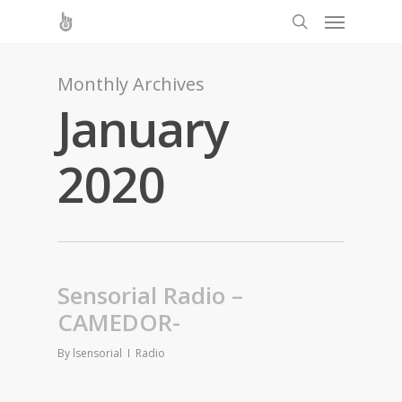
Monthly Archives
January
2020
Sensorial Radio –
CAMEDOR-
By
lsensorial
Radio