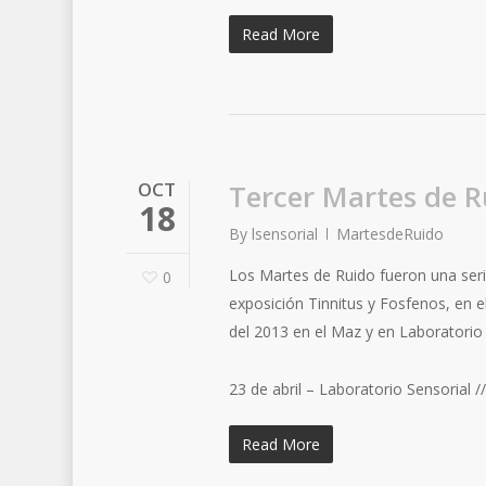
Read More
OCT
Tercer Martes de R
18
By
lsensorial
MartesdeRuido
Los Martes de Ruido fueron una ser
0
exposición Tinnitus y Fosfenos, en 
del 2013 en el Maz y en Laboratorio 
23 de abril – Laboratorio Sensorial /
Read More