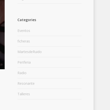
Categories
Eventos
ficheras
MartesdeRuido
Periferia
Radio
Resonante
Talleres