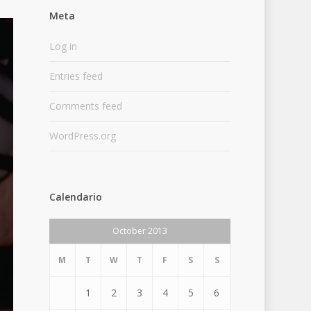
Meta
Log in
Entries feed
Comments feed
WordPress.org
Calendario
October 2013
M
T
W
T
F
S
S
1
2
3
4
5
6