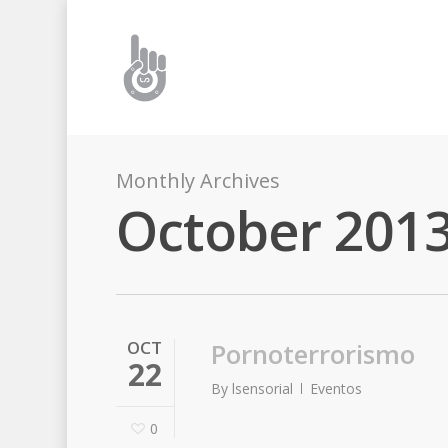
Monthly Archives
October 201
OCT
Pornoterrorismo
22
By
lsensorial
Eventos
0