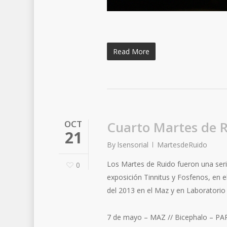
Read More
OCT
Cuarto Martes de 
21
By
lsensorial
MartesdeRuido
Los Martes de Ruido fueron una ser
0
exposición Tinnitus y Fosfenos, en 
del 2013 en el Maz y en Laboratorio 
7 de mayo – MAZ // Bicephalo – PA