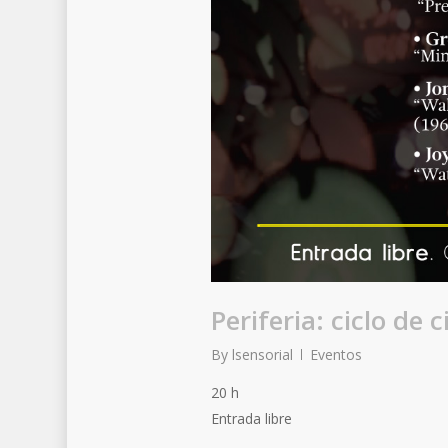
Periferia: ciclo de
By
lsensorial
Eventos
20 h
Entrada libre