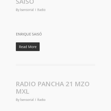
SAISÓ
By
lsensorial
Radio
ENRIQUE SAISÓ
Read More
RADIO PANCHA 21 MZO
MXL
By
lsensorial
Radio