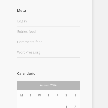
Meta
Log in
Entries feed
Comments feed
WordPress.org
Calendario
August 2026
M
T
W
T
F
S
S
1
2