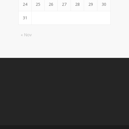
24
25
26
27
28
29
30
31
« Nov