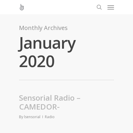
Monthly Archives
January
2020
Sensorial Radio –
CAMEDOR-
By
lsensorial
Radio