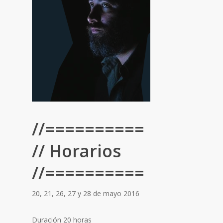
//==========
// Horarios
//==========
20, 21, 26, 27 y 28 de mayo 2016
Duración 20 horas