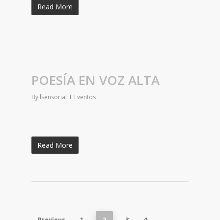
Read More
POESÍA EN VOZ ALTA
By
lsensorial
Eventos
Read More
Previous
1
2
3
4
…