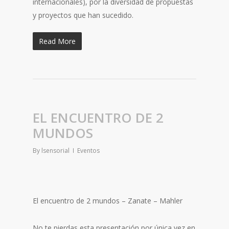
internacionales), por la diversidad de propuestas
y proy
ectos que han sucedido.
Read More
EL ENCUENTRO DE 2
MUNDOS
By
lsensorial
Eventos
El encuentro de 2 mundos – Zanate – Mahler
No te pierdas esta presentación por única vez en