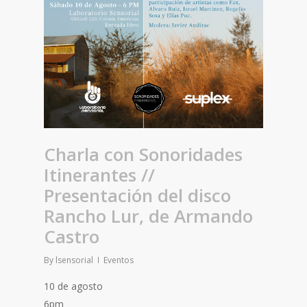
Charla con Sonoridades
Itinerantes //
Presentación del disco
Rancho Lur, de Armando
Castro
By
lsensorial
Eventos
10 de agosto
6pm