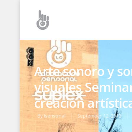
Arte sonoro y so
visuales Seminar
creación artístic
By
lsensorial
September 12, 2013