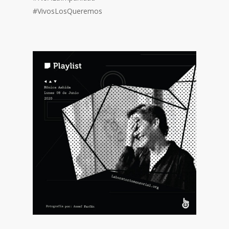
#VivosLosQueremos