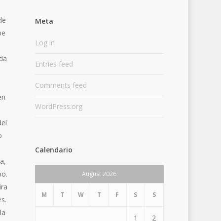
de
Meta
be
Log in
s
eda
Entries feed
Comments feed
en
WordPress.org
del
o
Calendario
a,
po.
August 2026
ira
M
T
W
T
F
S
S
es.
la
1
2