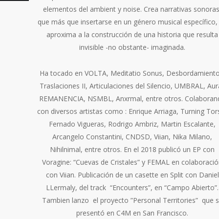
elementos del ambient y noise. Crea narrativas sonoras
que más que insertarse en un género musical específico,
aproxima a la construcción de una historia que resulta
invisible -no obstante- imaginada.
Ha tocado en VOLTA, Meditatio Sonus, Desbordamiento
Traslaciones II, Articulaciones del Silencio, UMBRAL, Aur
REMANENCIA, NSMBL, Anxrmal, entre otros. Colaboran
con diversos artistas como : Enrique Arriaga, Turning Tor
Fernado Vigueras, Rodrigo Ambriz, Martin Escalante,
Arcangelo Constantini, CNDSD, Viian, Nika Milano,
Nihilnimal, entre otros. En el 2018 publicó un EP con
Voragine: “Cuevas de Cristales” y FEMAL en colaboraci
con Viian. Publicación de un casette en Split con Daniel
LLermaly, del track “Encounters”, en “Campo Abierto”.
Tambien lanzo el proyecto ”Personal Territories” que 
presentó en C4M en San Francisco.