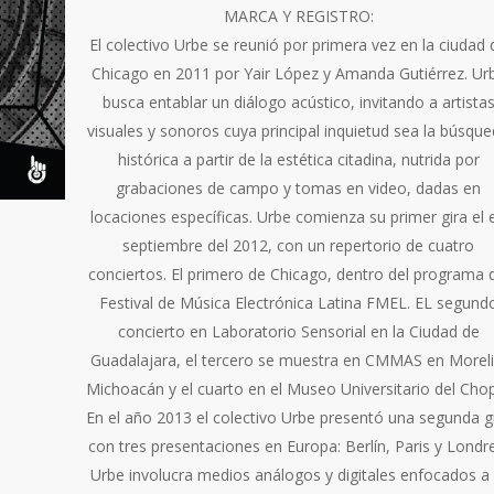
MARCA Y REGISTRO:
El colectivo Urbe se reunió por primera vez en la ciudad 
Chicago en 2011 por Yair López y Amanda Gutiérrez. Ur
busca entablar un diálogo acústico, invitando a artista
visuales y sonoros cuya principal inquietud sea la búsqu
histórica a partir de la estética citadina, nutrida por
grabaciones de campo y tomas en video, dadas en
locaciones específicas. Urbe comienza su primer gira el 
septiembre del 2012, con un repertorio de cuatro
conciertos. El primero de Chicago, dentro del programa 
Festival de Música Electrónica Latina FMEL. EL segund
concierto en
Laboratorio
Sensorial
en la Ciudad de
Guadalajara, el tercero se muestra en CMMAS en Moreli
Michoacán y el cuarto en el Museo Universitario del Cho
En el año 2013 el colectivo Urbe presentó una segunda g
con tres presentaciones en Europa: Berlín, Paris y Londr
Urbe involucra medios análogos y digitales enfocados a 