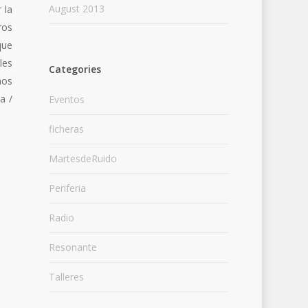
August 2013
 la
ros
que
les
Categories
mos
a /
Eventos
ficheras
MartesdeRuido
Periferia
Radio
Resonante
Talleres