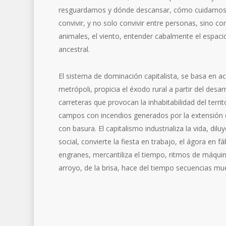
resguardarnos y dónde descansar, cómo cuidarno
convivir, y no solo convivir entre personas, sino con
animales, el viento, entender cabalmente el espacio
ancestral.
El sistema de dominación capitalista, se basa en aco
metrópoli, propicia el éxodo rural a partir del desar
carreteras que provocan la inhabitabilidad del terri
campos con incendios generados por la extensión d
con basura. El capitalismo industrializa la vida, di
social, convierte la fiesta en trabajo, el ágora en 
engranes, mercantiliza el tiempo, ritmos de máquin
arroyo, de la brisa, hace del tiempo secuencias muert