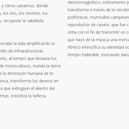
electromagnético, instrumento p
s y cómo sanarnos, dónde
transforma a través de la sensi
, los ríos, los montes, los
polifónicas, murmullos campesino
, recuperar la sabiduría
reproductor de casete, que fue 
cinta con el fin de transmitir un 
que hace de la música una merc
rralar la vida amplificando la
rítmico intensifica su identidad s
rollo de infraestructuras
tiempo habitable, evocando danz
torio, al tiempo que devasta los
e monocultivos, inunda la tierra
luye la dimensión humana de lo
fábrica, transforma los deseos en
a que extinguen el aliento del
as, esteriliza la belleza.