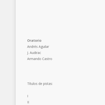
Oratorio
Andrés Aguilar
J. Audirac
Armando Castro
Títulos de pistas:
I
II