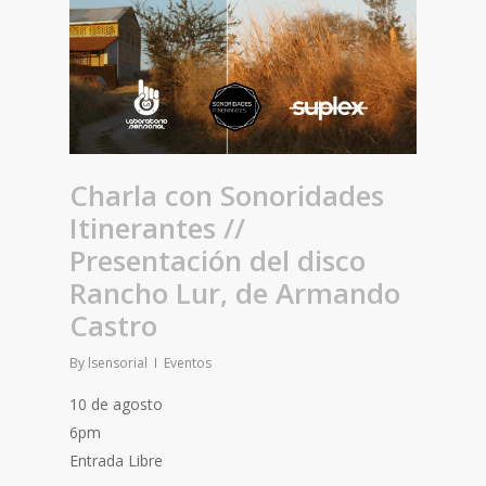
Charla con Sonoridades
Itinerantes //
Presentación del disco
Rancho Lur, de Armando
Castro
By
lsensorial
Eventos
10 de agosto
6pm
Entrada Libre