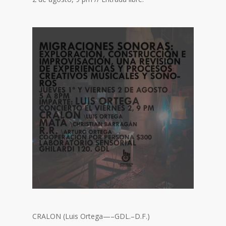
CRALON (Luis Ortega—–GDL.–D.F.)