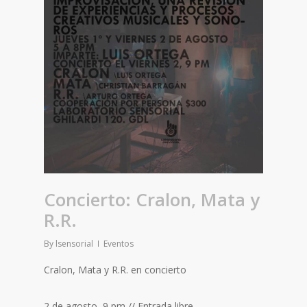
Concierto: Cralon, Mata y
R.R.
By
lsensorial
Eventos
Cralon, Mata y R.R. en concierto
2 de agosto, 9 pm // Entrada libre.