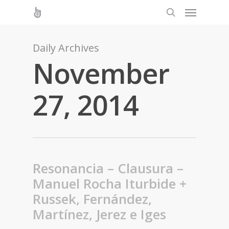
Daily Archives
November
27, 2014
Resonancia – Clausura –
Manuel Rocha Iturbide +
Russek, Fernández,
Martínez, Jerez e Iges