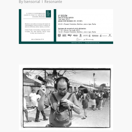
By
lsensorial
Resonante